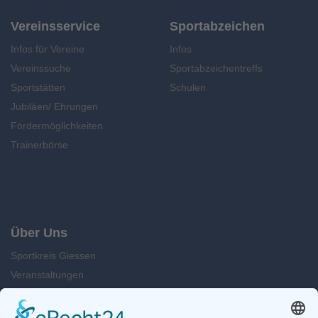
Vereinsservice
Sportabzeichen
Infos für Vereine
Infos
Vereinssuche
Sportabzeichentreffs
Sportstätten
Schulen
Jubiläen/ Ehrungen
Fördermöglichkeiten
Trainerbörse
Über Uns
Sportkreis Giessen
Veranstaltungen
News
Kontakt